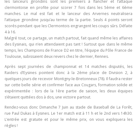
les lanceurs girondins sont les premiers à flancher et l’attaque
clermontoise en profite pour scorer 7 fois dans les 5ème et 6ème
manches. Le mal est fait et le lanceur des Arvernes neutralisera
l’attaque girondine jusqu’au terme de la partie. Seuls 4 points seront
scorés pendant que les Clermontois engrangent les coups sûrs. Défaite
4 à 16.
Malgré tout, ce partage, un match partout, fait quand même les affaires
des Eysinais, qui n’en attendaient pas tant ! Surtout que dans le même
temps, les Champions de France D2 en titre, l’équipe du Pôle France de
Toulouse, subissaient deux revers chez le dernier, Rennes.
Après sept journées de championnat et 14 matches disputés, les
Raiders d’Eysines pointent donc à la 2ème place de Division 2, à
quelques jours de recevoir Montigny-le-Bretonneux (78). Il faudra rester
sur cette belle série et confirmer face aux Cougars, formation solide et
expérimentée : lors de la 1ère partie de saison, les deux équipes
s’étaient quittées dos à dos, une victoire partout.
Rendez-vous donc Dimanche 7 Juin au stade de Baseball de La Forêt,
rue Paul Dukas à Eysines. Le 1er match est à 11 h et le 2nd vers 14h30.
L’entrée est gratuite et pour le même prix, on vous expliquera les
règles !