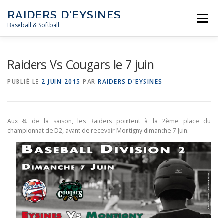
Aller
RAIDERS D'EYSINES
au
Menu
contenu
Baseball & Softball
NEWS
LE CLUB
LES ÉQUIPES
LES RÈGLES
Raiders Vs Cougars le 7 juin
PUBLIÉ LE
2 JUIN 2015
PAR
RAIDERS D'EYSINES
MÉDIAS
CALENDRIER
CONTACT
Aux ¾ de la saison, les Raiders pointent à la 2ème place du
championnat de D2, avant de recevoir Montigny dimanche 7 Juin.