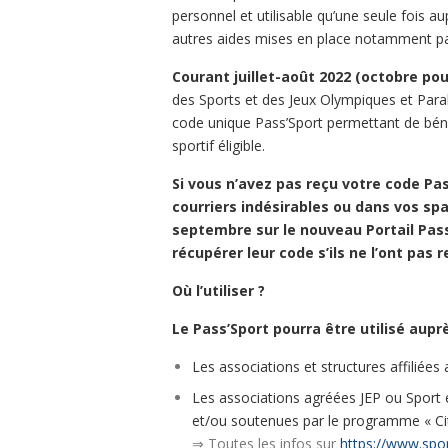
personnel et utilisable qu’une seule fois a
autres aides mises en place notamment par 
Courant juillet-août 2022 (octobre pou
des Sports et des Jeux Olympiques et Paral
code unique Pass’Sport permettant de béné
sportif éligible.
Si vous n’avez pas reçu votre code Pass
courriers indésirables ou dans vos sp
septembre sur le nouveau Portail Pass
récupérer leur code s’ils ne l’ont pas r
Où l’utiliser ?
Le Pass’Sport pourra être utilisé aupr
Les associations et structures affiliées
Les associations agréées JEP ou Sport exe
et/ou soutenues par le programme « Cité
⇒ Toutes les infos sur
https://www.spor