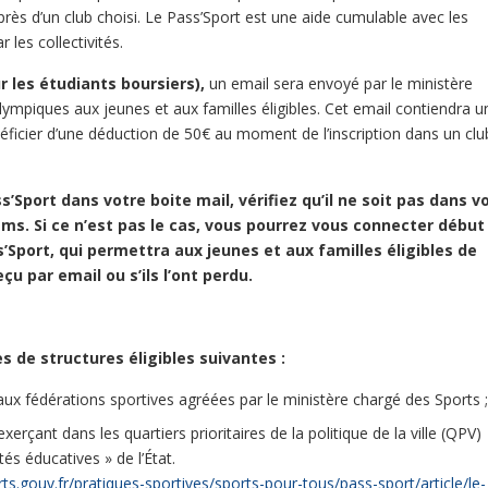
uprès d’un club choisi. Le Pass’Sport est une aide cumulable avec les
les collectivités.
r les étudiants boursiers),
un email sera envoyé par le ministère
ympiques aux jeunes et aux familles éligibles. Cet email contiendra u
ficier d’une déduction de 50€ au moment de l’inscription dans un clu
’Sport dans votre boite mail, vérifiez qu’il ne soit pas dans v
ams. Si ce n’est pas le cas, vous pourrez vous connecter début
’Sport, qui permettra aux jeunes et aux familles éligibles de
eçu par email ou s’ils l’ont perdu.
ès de structures éligibles suivantes :
 aux fédérations sportives agréées par le ministère chargé des Sports ;
rçant dans les quartiers prioritaires de la politique de la ville (QPV)
s éducatives » de l’État.
ts.gouv.fr/pratiques-sportives/sports-pour-tous/pass-sport/article/le-