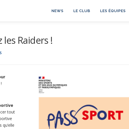
NEWS
LE CLUB
LES ÉQUIPES
 les Raiders !
S
our
!
portive
cer tout
portive
s qu’elle