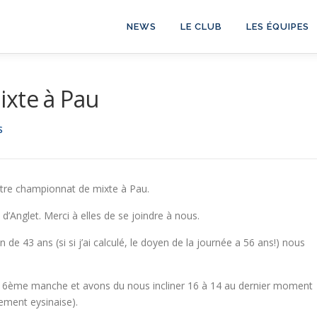
NEWS
LE CLUB
LES ÉQUIPES
ixte à Pau
S
re championnat de mixte à Pau.
’Anglet. Merci à elles de se joindre à nous.
 de 43 ans (si si j’ai calculé, le doyen de la journée a 56 ans!) nous
u 6ème manche et avons du nous incliner 16 à 14 au dernier moment
ement eysinaise).