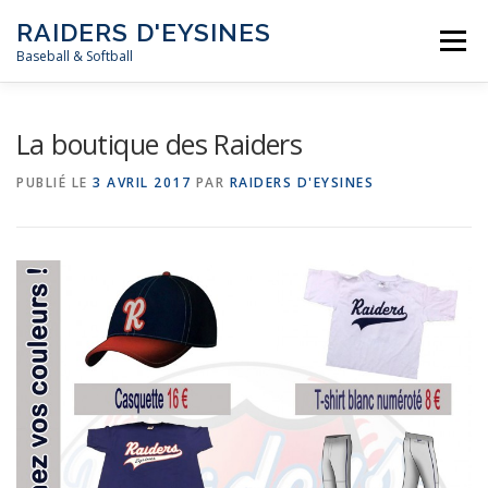
Aller
RAIDERS D'EYSINES
au
Menu
contenu
Baseball & Softball
NEWS
LE CLUB
LES ÉQUIPES
LES RÈGLES
La boutique des Raiders
PUBLIÉ LE
3 AVRIL 2017
PAR
RAIDERS D'EYSINES
MÉDIAS
CALENDRIER
CONTACT