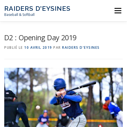
Aller
RAIDERS D'EYSINES
au
Menu
contenu
Baseball & Softball
NEWS
LE CLUB
LES ÉQUIPES
LES RÈGLES
D2 : Opening Day 2019
PUBLIÉ LE
10 AVRIL 2019
PAR
RAIDERS D'EYSINES
MÉDIAS
CALENDRIER
CONTACT