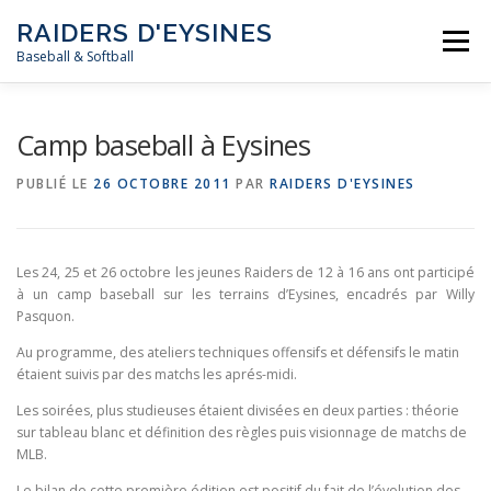
Aller
RAIDERS D'EYSINES
au
Menu
contenu
Baseball & Softball
NEWS
LE CLUB
LES ÉQUIPES
LES RÈGLES
Camp baseball à Eysines
PUBLIÉ LE
26 OCTOBRE 2011
PAR
RAIDERS D'EYSINES
MÉDIAS
CALENDRIER
CONTACT
Les 24, 25 et 26 octobre les jeunes Raiders de 12 à 16 ans ont participé
à un camp baseball sur les terrains d’Eysines, encadrés par Willy
Pasquon.
Au programme, des ateliers techniques offensifs et défensifs le matin
étaient suivis par des matchs les aprés-midi.
Les soirées, plus studieuses étaient divisées en deux parties : théorie
sur tableau blanc et définition des règles puis visionnage de matchs de
MLB.
Le bilan de cette première édition est positif du fait de l’évolution des