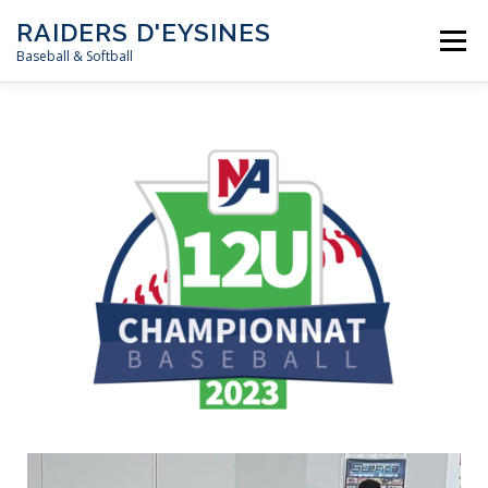
RAIDERS D'EYSINES
Menu
Baseball & Softball
NEWS
LE CLUB
LES ÉQUIPES
LES RÈGLES
MÉDIAS
CALENDRIER
CONTACT