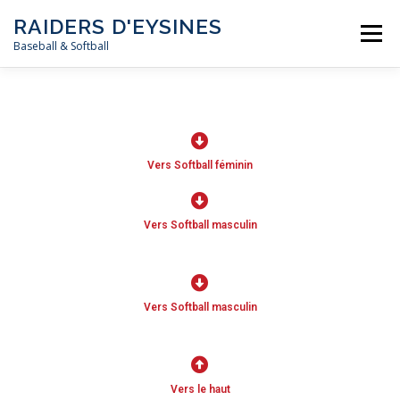
RAIDERS D'EYSINES
Menu
Baseball & Softball
NEWS
LE CLUB
LES ÉQUIPES
LES RÈGLES
Vers Softball féminin
MÉDIAS
CALENDRIER
CONTACT
Vers Softball masculin
Vers Softball masculin
Vers le haut